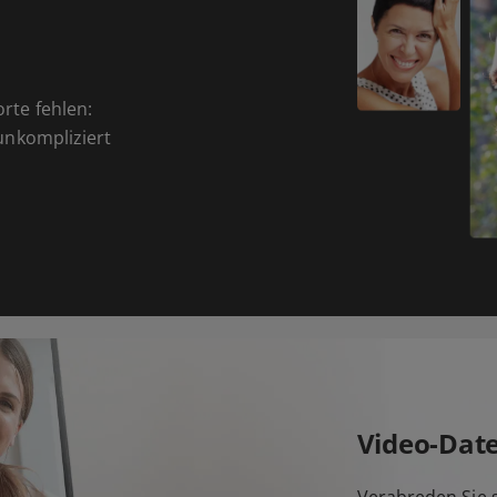
orte fehlen:
 unkompliziert
Video-Dat
Verabreden Sie s