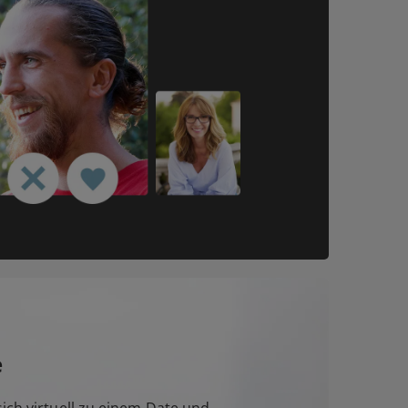
e
ich virtuell zu einem Date und