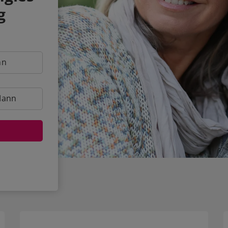
g
nn
Mann